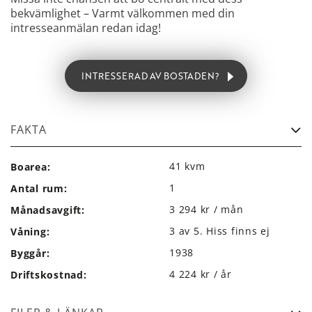
bekvämlighet – Varmt välkommen med din
intresseanmälan redan idag!
INTRESSERAD AV BOSTADEN?
FAKTA
Boarea:
41 kvm
Antal rum:
1
Månadsavgift:
3 294 kr / mån
Våning:
3 av 5. Hiss finns ej
Byggår:
1938
Driftskostnad:
4 224 kr / år