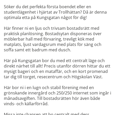
Söker du det perfekta första boendet eller en
studentlägenhet i hjärtat av Trollhättan? Då är denna
optimala etta på Kungsgatan något för dig!
Här finner ni en ljus och trivsam bostadsrätt med
praktisk planlösning. Bostadsytan disponeras över
möblerbar hall med förvaring, trevligt kök med
matplats, ljust vardagsrum med plats för säng och
soffa samt ett badrum med dusch.
Här på Kungsgatan bor du med ett centralt läge och
direkt närhet till allt! Precis utanför dörren hittar du ett
mysigt bageri och en mataffär, och en kort promenad
tar dig till torget, resecentrum och Högskolan Väst.
Här bor ni i en lugn och stabil förening med en
grönskande innergård och 250/250 internet som ingår i
månadsavgiften. Till bostadsrätten hör även både
vinds- och källarförråd.
Missa inte chansen att bo centralt med dess