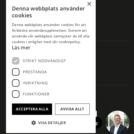
×
Storgatan 30
Denna webbplats använder
461 30 Trollhättan
cookies
Tel:
0520-820 50
E-post:
trollhattan@entrefast.se
Denna webbplats använder cookies för att
förbättra användarupplevelsen. Genom att
använda vår webbplats samtycker du till alla
cookies i enlighet med vår cookiepolicy.
Läs mer
ÖPPETIDER
STRIKT NÖDVÄNDIGT
Måndag – Fredag
PRESTANDA
09.00-18.00
INRIKTNING
FUNKTIONER
ACCEPTERA ALLA
AVVISA ALLT
NYHETSBREV
Ring upp mig
VISA DETALJER