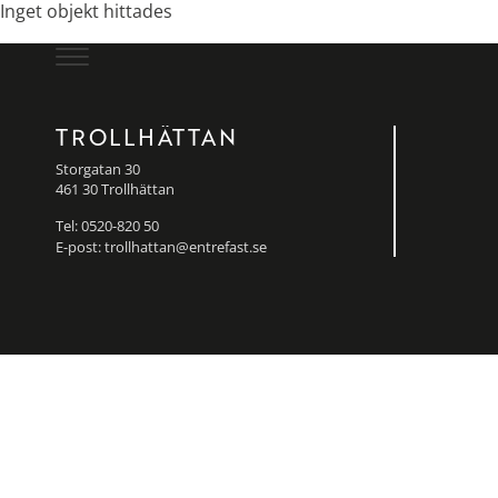
Inget objekt hittades
TROLLHÄTTAN
Storgatan 30
461 30 Trollhättan
Tel:
0520-820 50
E-post:
trollhattan@entrefast.se