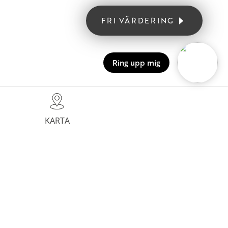
FRI VÄRDERING
Ring upp mig
KARTA
Närhet till Högskola
Trevlig lägenhet