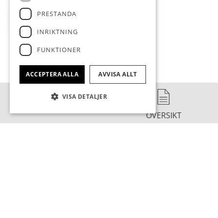
PRESTANDA
BOSTADSSÖK
INRIKTNING
FUNKTIONER
ACCEPTERA ALLA
AVVISA ALLT
VISA DETALJER
ÖVERSIKT
DENNA BOSTAD ÄR SÅLD
TROLLHÄTTAN
/
GÖTALUNDEN