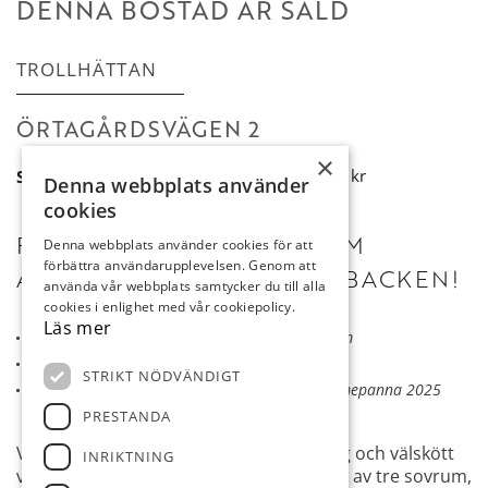
DENNA BOSTAD ÄR SÅLD
TROLLHÄTTAN
ÖRTAGÅRDSVÄGEN 2
×
Slutpris:
3 695 000 kr
Denna webbplats använder
cookies
FAMILJEVILLA OM 248 KVM
Denna webbplats använder cookies för att
förbättra användarupplevelsen. Genom att
ANVÄNDBAR YTA, DANNEBACKEN!
använda vår webbplats samtycker du till alla
cookies i enlighet med vår cookiepolicy.
Läs mer
Familjevilla
124/124 kvm
Badrum 2021
Två garage
STRIKT NÖDVÄNDIGT
Närhet till skolor och
Ny bergvärmepanna 2025
förskolor
PRESTANDA
Välkomna till visning av en mycket trevlig och välskött
INRIKTNING
villa i Dannebacken. Bostaden innefattas av tre sovrum,